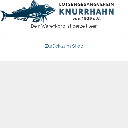
Skip
Open
Close
to
mobile
mobile
content
menu
menu
Dein Warenkorb ist derzeit leer.
Zurück zum Shop