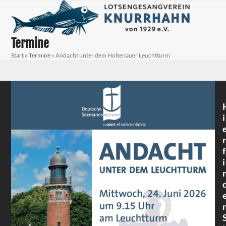
Skip
Open
Close
to
mobile
mobile
content
menu
menu
Termine
Start
»
Termine
»
Andacht unter dem Holtenauer Leuchtturm
i
r
f
i