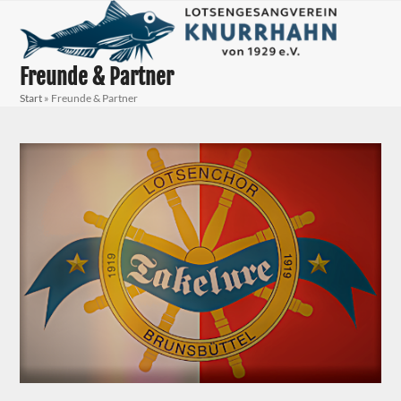
Skip
Open
Close
to
mobile
mobile
content
menu
menu
Freunde & Partner
Start
»
Freunde & Partner