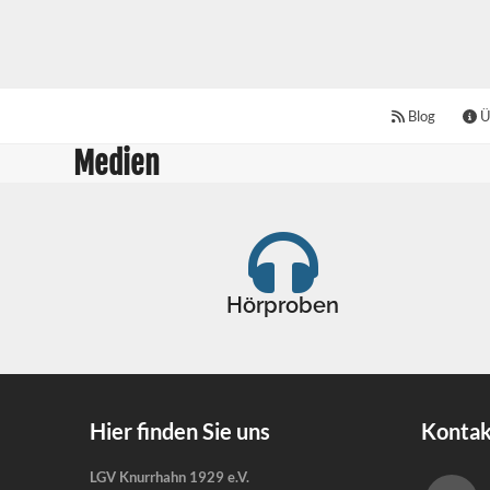
Skip
to
content
Blog
Ü
Medien
Hörproben
Hier finden Sie uns
Kontak
LGV Knurrhahn 1929 e.V.