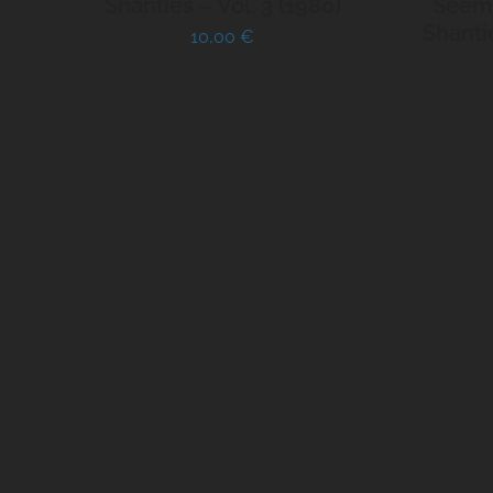
Shanties – Vol. 3 (1980)
Seema
Shantie
10,00
€