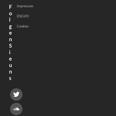
F
Impressum
o
DSGVO
l
g
Cookies
e
n
S
i
e
u
n
s