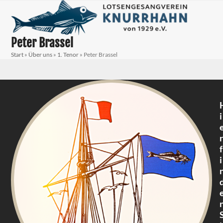
Skip
Open
Close
to
mobile
mobile
content
menu
menu
Peter Brassel
Start
»
Über uns
»
1. Tenor
»
Peter Brassel
i
r
f
i