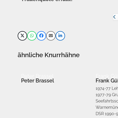
ähnliche Knurrhähne
Peter Brassel
Frank Gü
Peter Brassel
Frank G
1974-77 Leh
1977-79 Gr
Seefahrtss
Warnemünd
DSR 1990-95