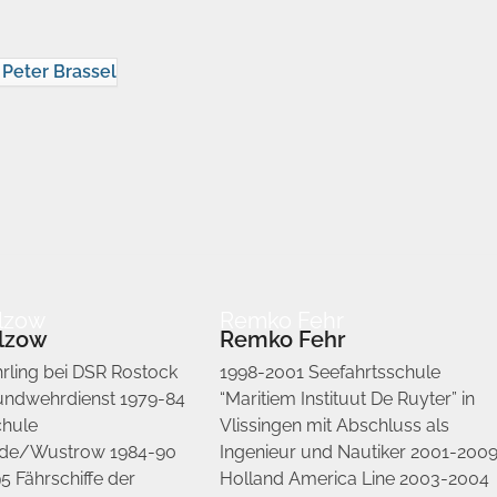
Peter Brassel
lzow
Remko Fehr
ülzow
Remko Fehr
rling bei DSR Rostock
1998-2001 Seefahrtsschule
undwehrdienst 1979-84
“Maritiem Instituut De Ruyter” in
chule
Vlissingen mit Abschluss als
e/Wustrow 1984-90
Ingenieur und Nautiker 2001-200
 Fährschiffe der
Holland America Line 2003-2004