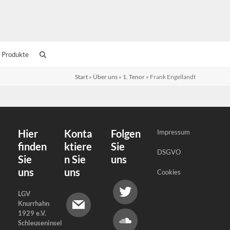
 Produkte
Start
»
Über uns
»
1. Tenor
»
Frank Engellandt
Hier
Konta
Folgen
Impressum
finden
ktiere
Sie
DSGVO
Sie
n Sie
uns
uns
uns
Cookies
LGV
Knurrhahn
1929 e.V.
Schleuseninsel