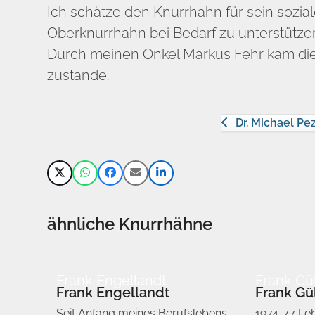
Ich schätze den Knurrhahn für sein sozi
Oberknurrhahn bei Bedarf zu unterstütze
Durch meinen Onkel Markus Fehr kam die
zustande.
Dr. Michael P
ähnliche Knurrhähne
Frank Engellandt
Frank Gü
Frank Engellandt
Frank G
Seit Anfang meines Berufslebens
1974-77 Leh