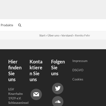
 Produkte
Start
»
Über uns
»
Vorstand
»
Remko Fehr
Hier
Konta
Folgen
Impressum
finden
ktiere
Sie
DSGVO
Sie
n Sie
uns
uns
uns
Cookies
LGV
Knurrhahn
1929 e.V.
Schleuseninsel