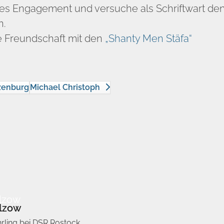
ales Engagement und versuche als Schriftwart de
n.
 Freundschaft mit den
„Shanty Men Stäfa“
ezenburg
Michael Christoph
lzow
ülzow
rling bei DSR Rostock